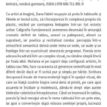
limitată, română-germană, ISBN 1:978-606-711-891-9
Ca artist al imaginii, Dana Fabini reușește să preia în tablourile și
filmele ei textul scris, să-l încorporeze în complexul propriu-zis
plastic, mizând pe contopirea limbajelor într-un tot estetic
unitar. Caligrafia funcționează asemenea desenului în anturajul
cromatic definit de tablou, uneori ca palimpsest, alteori ca
supratext, iar poetica și recitativul conduc percepția într-o
atmosferă semantică densă unde tema se vede, se aude și se
înțelege într-un scurtcircuit sinestezic programat. Poezia este
adesea încadrată într-un complex vizual, nu rămâne simplă literă
pe foaia albă. Mutarea ei pe suport deja configurat artistic, în
tablou sau film, face ca aceasta să genereze semnificații în mod
diferit decât dacă ar fi scrisă pur și simplu pe hârtie. Scriitura
decupează insule de transcendență logică în spațiul vizual, din
care se înalță cuvinte înspre cerul dens al privirii, pe care apoi
acuarela le învăluie și modelează, dându-le drept elan aurele
timbrelor coloristice întrepătrunse. Când se inserează în tablou,
poezia își lasă mesajul atras în tema tabloului într-un prim elan,
iar apoi o convertește după măsura seminței proprii, lucrează