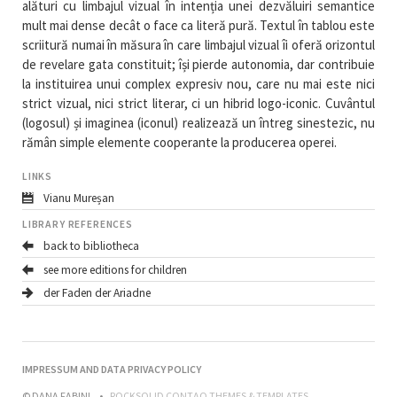
alături cu limbajul vizual în intenția unei dezvăluiri semantice
mult mai dense decât o face ca literă pură. Textul în tablou este
scriitură numai în măsura în care limbajul vizual îi oferă orizontul
de revelare gata constituit; își pierde autonomia, dar contribuie
la instituirea unui complex expresiv nou, care nu mai este nici
strict vizual, nici strict literar, ci un hibrid logo-iconic. Cuvântul
(logosul) și imaginea (iconul) realizează un întreg sinestezic, nu
rămân simple elemente cooperante la producerea operei.
LINKS
Vianu Mureșan
LIBRARY REFERENCES
back to bibliotheca
see more editions for children
der Faden der Ariadne
NAVIGATION
IMPRESSUM AND DATA PRIVACY POLICY
ÜBERSPRINGEN
© DANA FABINI
ROCKSOLID CONTAO THEMES & TEMPLATES