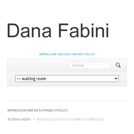
NAVIGATION
IMPRESSUM AND DATA PRIVACY POLICY
ÜBERSPRINGEN
Navigation
überspringen
NAVIGATION
IMPRESSUM AND DATA PRIVACY POLICY
ÜBERSPRINGEN
© DANA FABINI
ROCKSOLID CONTAO THEMES & TEMPLATES